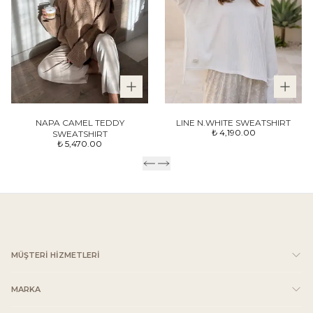
NAPA CAMEL TEDDY
LINE N.WHITE SWEATSHIRT
₺ 4,190.00
SWEATSHIRT
₺ 5,470.00
MÜŞTERİ HİZMETLERİ
MARKA