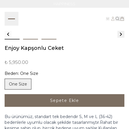
HAPPINESS
Enjoy Kapşonlu Ceket
₺ 5,950.00
Beden
:
One Size
One Size
Sepete Ekle
Bu ürünümüz, standart tek bedendir S, M ve L (36-42)
bedenlerle uyumlu olacak şekilde tasarlanmıştır.Rahat bir
kesime sahip olup, birçok bedene uyum sağlar.Kullanılan