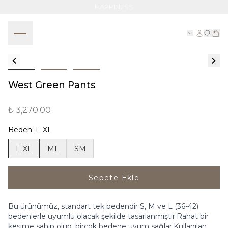
HAPPINESS
West Green Pants
₺ 3,270.00
Beden
:
L-XL
L-XL
ML
SM
Sepete Ekle
Bu ürünümüz, standart tek bedendir S, M ve L (36-42)
bedenlerle uyumlu olacak şekilde tasarlanmıştır.Rahat bir
kesime sahip olup, birçok bedene uyum sağlar.Kullanılan