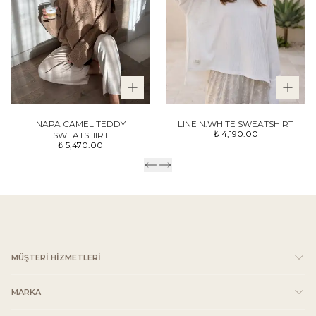
NAPA CAMEL TEDDY
LINE N.WHITE SWEATSHIRT
₺ 4,190.00
SWEATSHIRT
₺ 5,470.00
MÜŞTERİ HİZMETLERİ
MARKA