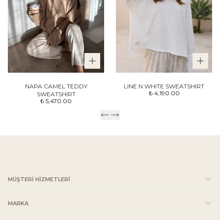
NAPA CAMEL TEDDY
LINE N.WHITE SWEATSHIRT
₺ 4,190.00
SWEATSHIRT
₺ 5,470.00
MÜŞTERİ HİZMETLERİ
MARKA