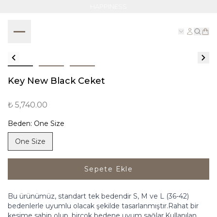
HAPPINESS
Key New Black Ceket
₺ 5,740.00
Beden
:
One Size
One Size
Sepete Ekle
Bu ürünümüz, standart tek bedendir S, M ve L (36-42)
bedenlerle uyumlu olacak şekilde tasarlanmıştır.Rahat bir
kesime sahip olup, birçok bedene uyum sağlar.Kullanılan