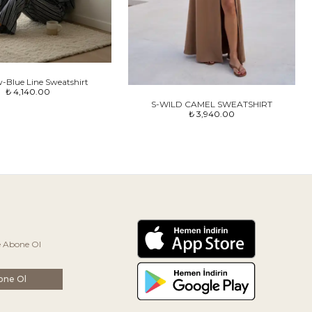
w-Blue Line Sweatshirt
₺ 4,140.00
S-WILD CAMEL SWEATSHIRT
₺ 3,940.00
e Abone Ol
one Ol