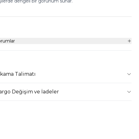
şilerde dengeli bir görünüm sunar.
orumlar
ıkama Talimatı
argo Değişim ve İadeler