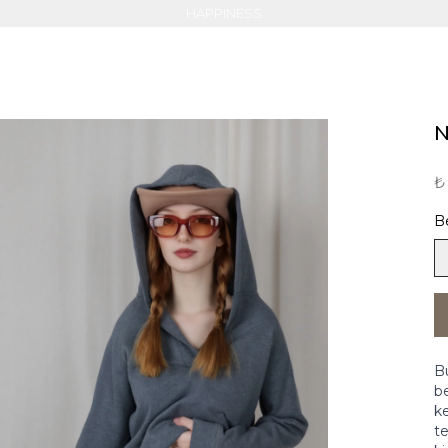
HAPPINESS
N
₺
B
Bu
be
ke
te