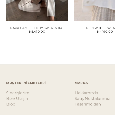
NAPA CAMEL TEDDY SWEATSHIRT
LINE N.WHITE SWEA
₺ 5,470.00
₺ 4,190.00
MÜŞTERİ HİZMETLERİ
MARKA
Siparişlerim
Hakkımızda
Bize Ulaşın
Satış Noktalarımız
Blog
Tasarımcıdan