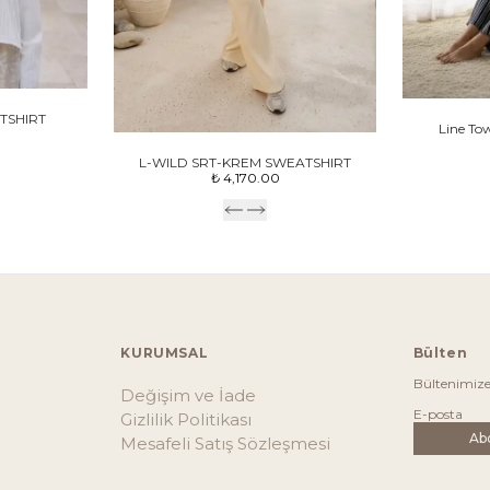
TSHIRT
Line To
L-WILD SRT-KREM SWEATSHIRT
₺ 4,170.00
KURUMSAL
Bülten
Bültenimiz
Değişim ve İade
Gizlilik Politikası
Ab
Mesafeli Satış Sözleşmesi