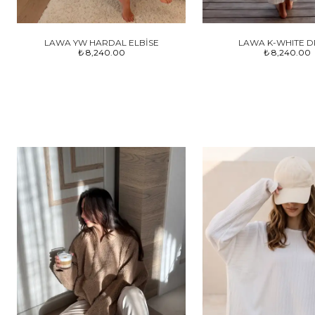
LAWA YW HARDAL ELBİSE
LAWA K-WHITE D
₺ 8,240.00
₺ 8,240.00