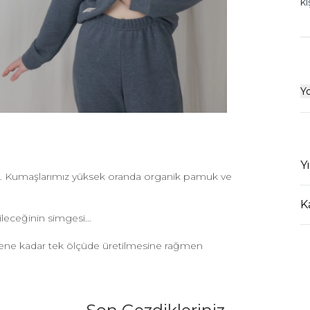
ki
Y
Y
yor. Kumaşlarımız yüksek oranda organik pamuk ve
K
ileceğinin simgesi…
dene kadar tek ölçüde üretilmesine rağmen