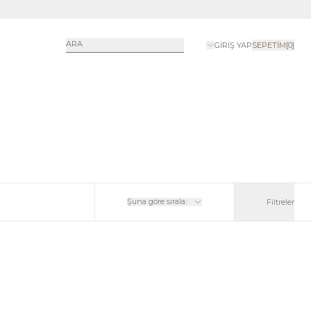
ARA
GIRIŞ YAP
SEPETIM
[
0
]
Şuna göre sırala:
Filtreler