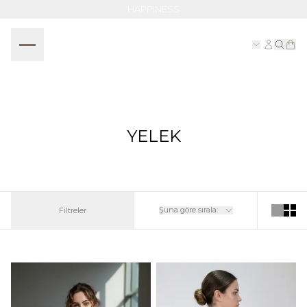
HAPPINESS
YELEK
Şuna göre sırala:
Filtreler