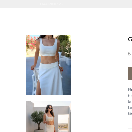
NOE
G
₺
Bu
be
ke
te
ki