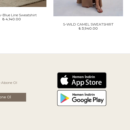
w-Blue Line Sweatshirt
₺ 4,140.00
S-WILD CAMEL SWEATSHIRT
₺ 3,940.00
e Abone Ol
one Ol