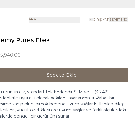
ARA
GIRIŞ YAP
SEPETIM
[
0
]
emy Pures Etek
 5,940.00
Sepete Ekle
 ürünümüz, standart tek bedendir S, M ve L (36-42)
denlerle uyumlu olacak şekilde tasarlanmıştır.Rahat bir
sime sahip olup, birçok bedene uyum sağlar.Kullanılan dikiş
knikleri, vücut özelliklerinize uyum sağlar ve farklı ölçülerdeki
şilerde dengeli bir görünüm sunar.