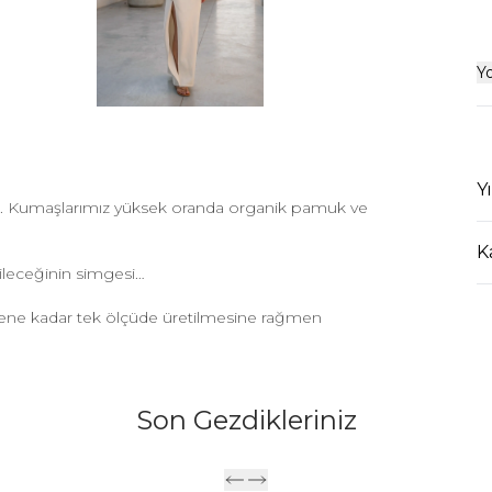
Y
Y
yor. Kumaşlarımız yüksek oranda organik pamuk ve
K
ileceğinin simgesi…
dene kadar tek ölçüde üretilmesine rağmen
Son Gezdikleriniz