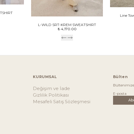
TSHIRT
Line To
L-WILD SRT-KREM SWEATSHIRT
₺ 4,170.00
KURUMSAL
Bülten
Bültenimiz
Değişim ve İade
Gizlilik Politikası
Ab
Mesafeli Satış Sözleşmesi