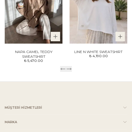
NAPA CAMEL TEDDY
LINE N.WHITE SWEATSHIRT
₺ 4,190.00
SWEATSHIRT
₺ 5,470.00
MÜŞTERİ HİZMETLERİ
MARKA