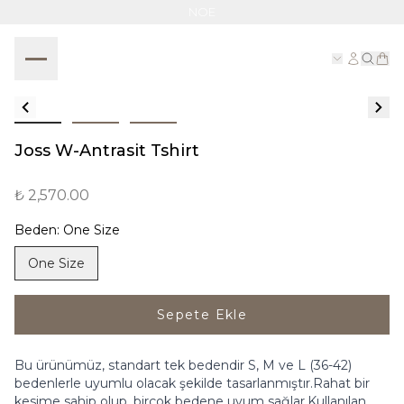
NOE
Joss W-Antrasit Tshirt
₺ 2,570.00
Beden
:
One Size
One Size
Sepete Ekle
Bu ürünümüz, standart tek bedendir S, M ve L (36-42)
bedenlerle uyumlu olacak şekilde tasarlanmıştır.Rahat bir
kesime sahip olup, birçok bedene uyum sağlar.Kullanılan