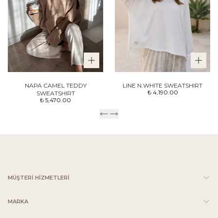
NAPA CAMEL TEDDY
LINE N.WHITE SWEATSHIRT
₺ 4,190.00
SWEATSHIRT
₺ 5,470.00
MÜŞTERİ HİZMETLERİ
MARKA