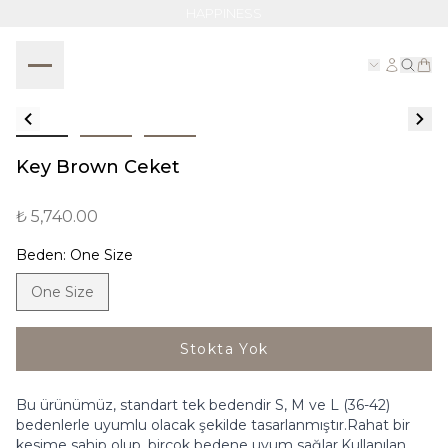
HAPPINESS
Key Brown Ceket
₺ 5,740.00
Beden
:
One Size
One Size
Stokta Yok
Bu ürünümüz, standart tek bedendir S, M ve L (36-42)
bedenlerle uyumlu olacak şekilde tasarlanmıştır.Rahat bir
kesime sahip olup, birçok bedene uyum sağlar.Kullanılan