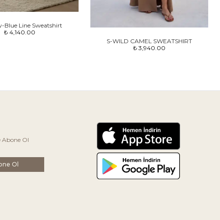
w-Blue Line Sweatshirt
₺ 4,140.00
S-WILD CAMEL SWEATSHIRT
₺ 3,940.00
e Abone Ol
one Ol