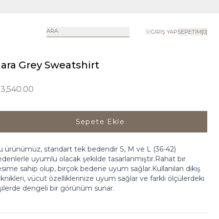
ARA
GIRIŞ YAP
SEPETIM
[
0
]
ara Grey Sweatshirt
 3,540.00
Sepete Ekle
 ürünümüz, standart tek bedendir S, M ve L (36-42)
denlerle uyumlu olacak şekilde tasarlanmıştır.Rahat bir
sime sahip olup, birçok bedene uyum sağlar.Kullanılan dikiş
knikleri, vücut özelliklerinize uyum sağlar ve farklı ölçülerdeki
şilerde dengeli bir görünüm sunar.