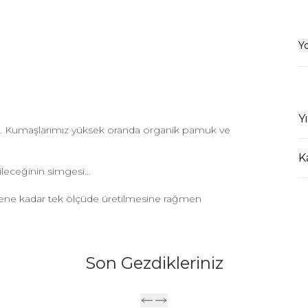
Y
Y
yor. Kumaşlarımız yüksek oranda organik pamuk ve
K
ileceğinin simgesi…
dene kadar tek ölçüde üretilmesine rağmen
Son Gezdikleriniz