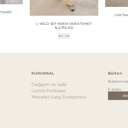
TSHIRT
Line To
L-WILD SRT-KREM SWEATSHIRT
₺ 4,170.00
KURUMSAL
Bülten
Bültenimiz
Değişim ve İade
Gizlilik Politikası
Ab
Mesafeli Satış Sözleşmesi