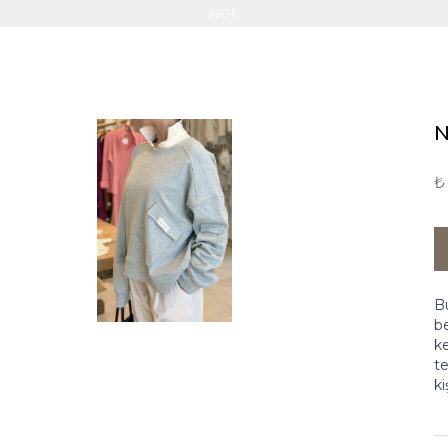
NOE
N
₺
Bu
be
ke
te
ki