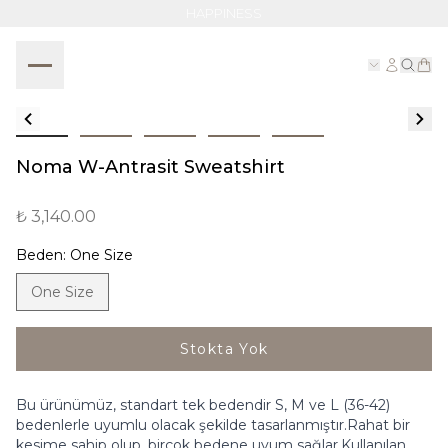
HAPPINESS
Noma W-Antrasit Sweatshirt
₺ 3,140.00
Beden
:
One Size
One Size
Stokta Yok
Bu ürünümüz, standart tek bedendir S, M ve L (36-42)
bedenlerle uyumlu olacak şekilde tasarlanmıştır.Rahat bir
kesime sahip olup, birçok bedene uyum sağlar.Kullanılan