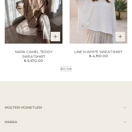
NAPA CAMEL TEDDY
LINE N.WHITE SWEATSHIRT
₺ 4,190.00
SWEATSHIRT
₺ 5,470.00
MÜŞTERİ HİZMETLERİ
MARKA