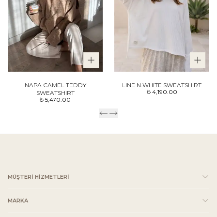
NAPA CAMEL TEDDY
LINE N.WHITE SWEATSHIRT
₺ 4,190.00
SWEATSHIRT
₺ 5,470.00
MÜŞTERİ HİZMETLERİ
MARKA