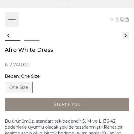
HAPPINESS
Afro White Dress
₺ 2,740.00
Beden
:
One Size
One Size
Stokta Yok
Bu ürünümüz, standart tek bedendir S, M ve L (36-42)
bedenlerle uyumlu olacak şekilde tasarlanmıştır.Rahat bir
kesime sahip olup, birçok bedene uyum sağlar.Kullanılan