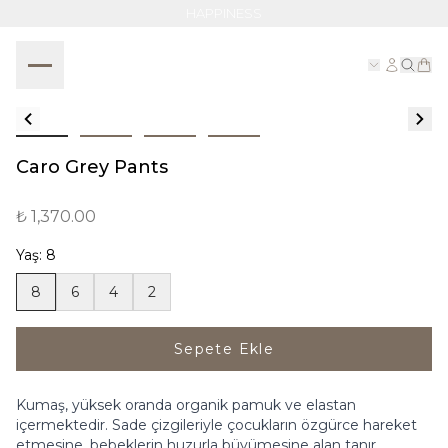
HAPPINESS
Caro Grey Pants
₺ 1,370.00
Yaş
:
8
8
6
4
2
Sepete Ekle
Kumaş, yüksek oranda organik pamuk ve elastan
içermektedir. Sade çizgileriyle çocukların özgürce hareket
etmesine, bebeklerin huzurla büyümesine alan tanır.