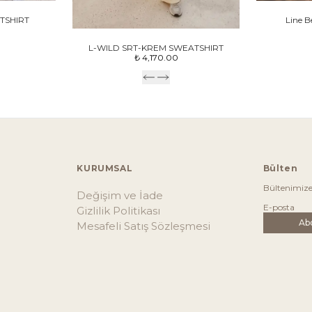
TSHIRT
Line B
L-WILD SRT-KREM SWEATSHIRT
₺ 4,170.00
KURUMSAL
Bülten
Bültenimiz
Değişim ve İade
Gizlilik Politikası
Ab
Mesafeli Satış Sözleşmesi