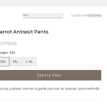
ARA
GIRIŞ YAP
SEPETIM
[
0
]
arrot Antrasit Pants
 3,770.00
eden
:
SM
SM
ML
L-XL
Sepete Ekle
umaş yüksek oranda organik pamuk ve elastan içermektedir.