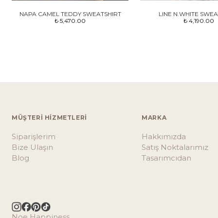
NAPA CAMEL TEDDY SWEATSHIRT
LINE N.WHITE SWEA
₺ 5,470.00
₺ 4,190.00
MÜŞTERİ HİZMETLERİ
MARKA
Siparişlerim
Hakkımızda
Bize Ulaşın
Satış Noktalarımız
Blog
Tasarımcıdan
Noe Happiness