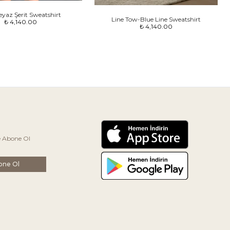
eyaz Şerit Sweatshirt
Line Tow-Blue Line Sweatshirt
₺ 4,140.00
₺ 4,140.00
e Abone Ol
one Ol