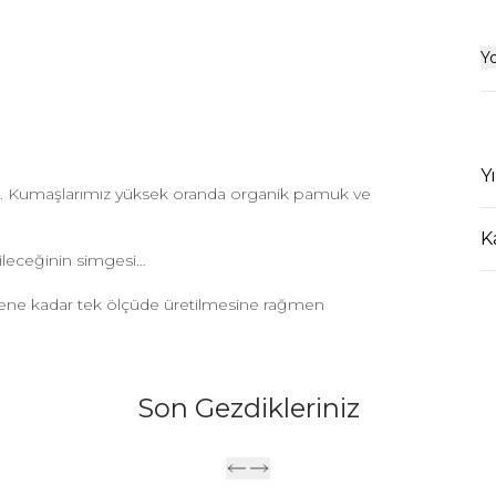
Y
Y
yor. Kumaşlarımız yüksek oranda organik pamuk ve
K
ileceğinin simgesi…
dene kadar tek ölçüde üretilmesine rağmen
Son Gezdikleriniz