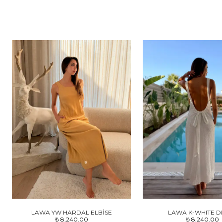
LAWA YW HARDAL ELBİSE
LAWA K-WHITE D
₺ 8,240.00
₺ 8,240.00