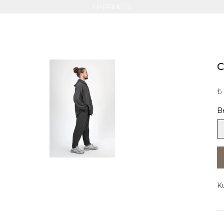
NOE
C
₺
B
K