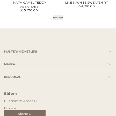
NAPA CAMEL TEDDY
LINE N.WHITE SWEATSHIRT
₺ 4,190.00
SWEATSHIRT
₺ 5,470.00
MÜŞTERİ HİZMETLERİ
MARKA
KURUMSAL
Bülten
Bültenimize Abone Ol
Abone Ol