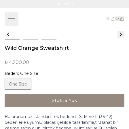
HAPPINESS
Wild Orange Sweatshirt
₺ 4,200.00
Beden
:
One Size
One Size
Stokta Yok
Bu ürünümüz, standart tek bedendir S, M ve L (36-42)
bedenlerle uyumlu olacak şekilde tasarlanmıştır.Rahat bir
kesime sahip olup, birçok bedene uyum sağlar.Kullanılan