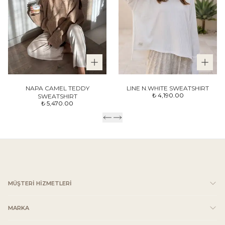
NAPA CAMEL TEDDY
LINE N.WHITE SWEATSHIRT
₺ 4,190.00
SWEATSHIRT
₺ 5,470.00
MÜŞTERİ HİZMETLERİ
MARKA