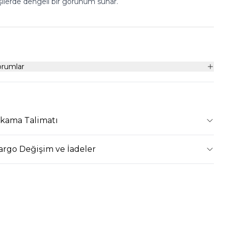
şilerde dengeli bir görünüm sunar.
orumlar
ıkama Talimatı
argo Değişim ve İadeler